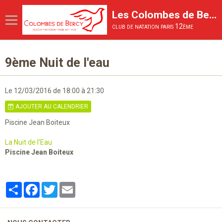
Les Colombes de Bercy
club de natation paris 12ème
Page d'accueil
9ème Nuit de l'eau
Le Club
Les activités proposées
Le 12/03/2016
de 18:00
à 21:30
AJOUTER AU CALENDRIER
La Compétition
Piscine Jean Boiteux
La vie du club
La Nuit de l'Eau
Inscriptions et tarifs
Piscine Jean Boiteux
Partager
Facebook
Twitter
Email