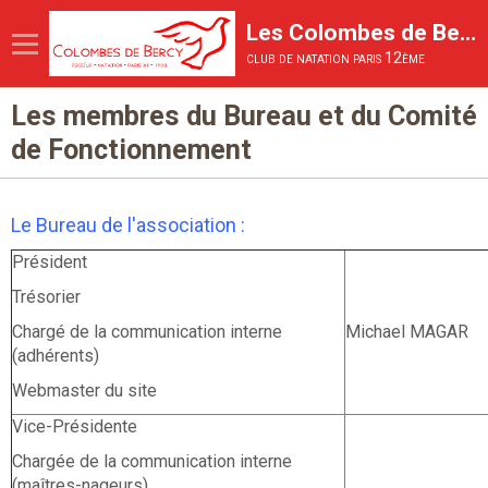
Les Colombes de Bercy
club de natation paris 12ème
Les membres du Bureau et du Comité
Page d'accueil
de Fonctionnement
Le Club
Les activités proposées
Le Bureau de l'association :
La Compétition
Président
La vie du club
Trésorier
Inscriptions et tarifs
Chargé de la communication interne
Michael MAGAR
(adhérents)
Webmaster du site
Vice-Présidente
Chargée de la communication interne
(maîtres-nageurs)