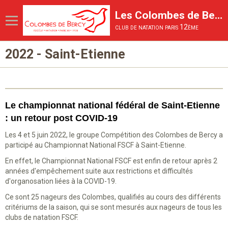
Les Colombes de Bercy
club de natation paris 12ème
2022 - Saint-Etienne
Page d'accueil
Le Club
Les activités proposées
Le championnat national fédéral de Saint-Etienne
La Compétition
: un retour post COVID-19
La vie du club
Les 4 et 5 juin 2022, le groupe Compétition des Colombes de Bercy a
participé au Championnat National FSCF à Saint-Etienne.
Inscriptions et tarifs
En effet, le Championnat National FSCF est enfin de retour après 2
années d'empêchement suite aux restrictions et difficultés
d'organosation liées à la COVID-19.
Ce sont 25 nageurs des Colombes, qualifiés au cours des différents
critériums de la saison, qui se sont mesurés aux nageurs de tous les
clubs de natation FSCF.