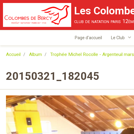
Les Colombe
club de natation paris 12èm
Page d'accueil
Le Club
Accueil
Album
Trophée Michel Rocolle - Argenteuil mar
20150321_182045