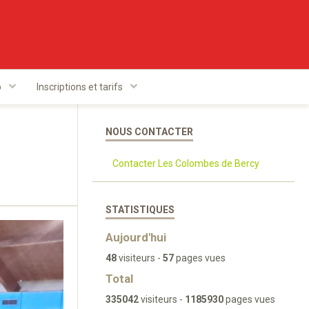
b
Inscriptions et tarifs
NOUS CONTACTER
Contacter Les Colombes de Bercy
STATISTIQUES
Aujourd'hui
48
visiteurs -
57
pages vues
Total
335042
visiteurs -
1185930
pages vues