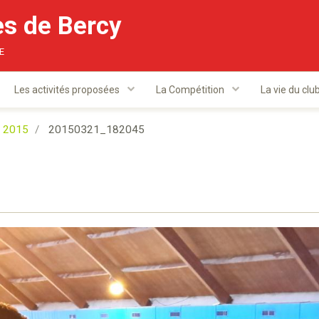
s de Bercy
e
Les activités proposées
La Compétition
La vie du clu
s 2015
20150321_182045