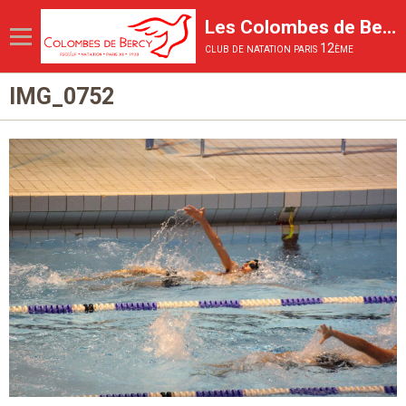
Les Colombes de Bercy
club de natation paris 12ème
IMG_0752
Page d'accueil
Le Club
Les activités proposées
La Compétition
La vie du club
Inscriptions et tarifs