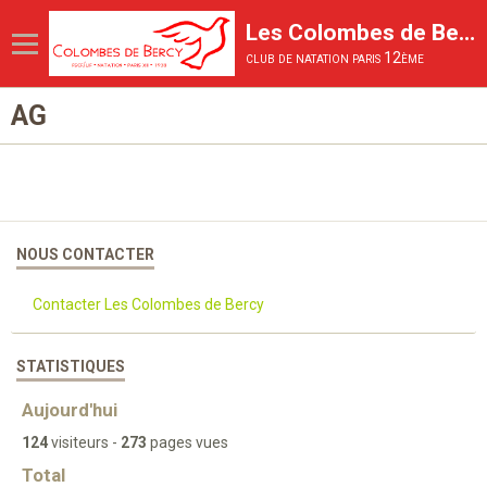
Les Colombes de Bercy
club de natation paris 12ème
AG
Page d'accueil
Le Club
Les activités proposées
La Compétition
NOUS CONTACTER
La vie du club
Contacter Les Colombes de Bercy
Inscriptions et tarifs
STATISTIQUES
Aujourd'hui
124
visiteurs -
273
pages vues
Total